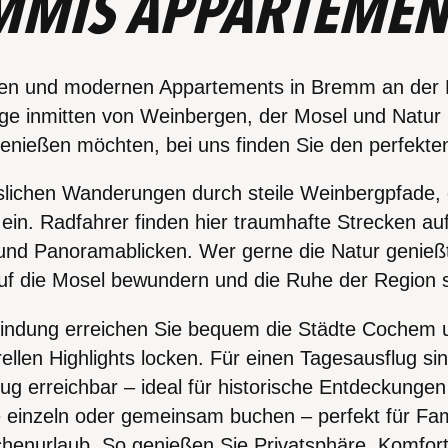
MMIS APPARTEMEN
hen und modernen Appartements in Bremm an der M
e inmitten von Weinbergen, der Mosel und Natur p
enießen möchten, bei uns finden Sie den perfekte
slichen Wanderungen durch steile Weinbergpfade, 
r ein. Radfahrer finden hier traumhafte Strecken 
 und Panoramablicken. Wer gerne die Natur genieß
auf die Mosel bewundern und die Ruhe der Region 
ndung erreichen Sie bequem die Städte Cochem u
ellen Highlights locken. Für einen Tagesausflug si
ug erreichbar – ideal für historische Entdeckunge
 einzeln oder gemeinsam buchen – perfekt für Fam
chenurlaub. So genießen Sie Privatsphäre, Komfo