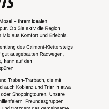
TS
osel – Ihrem idealen
ur. Ob Sie aktiv die Region
n Mix aus Komfort und Erlebnis.
entlang des Calmont-Klettersteigs
auf gut ausgebauten Radwegen,
t, kann auf den
spüren.
nd Traben-Trarbach, die mit
nd auch Koblenz und Trier in etwa
n oder Shoppingtouren. Unsere
ilienfeiern, Freundesgruppen
rt und trotzdem das gemeinsame