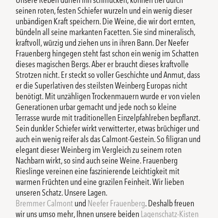
seinen roten, festen Schiefer wurzeln und ein wenig dieser
unbändigen Kraft speichern. Die Weine, die wir dort ernten,
bündeln all seine markanten Facetten. Sie sind mineralisch,
kraftvoll, würzig und ziehen uns in ihren Bann. Der Neefer
Frauenberg hingegen steht fast schon ein wenig im Schatten
dieses magischen Bergs. Aber er braucht dieses kraftvolle
Strotzen nicht. Er steckt so voller Geschichte und Anmut, dass
er die Superlativen des steilsten Weinberg Europas nicht
benötigt. Mit unzähligen Trockenmauern wurde er von vielen
Generationen urbar gemacht und jede noch so kleine
Terrasse wurde mit traditionellen Einzelpfahlreben bepflanzt.
Sein dunkler Schiefer wirkt verwitterter, etwas brüchiger und
auch ein wenig reifer als das Calmont-Gestein. So filigran und
elegant dieser Weinberg im Vergleich zu seinem roten
Nachbarn wirkt, so sind auch seine Weine. Frauenberg
Rieslinge vereinen eine faszinierende Leichtigkeit mit
warmen Früchten und eine grazilen Feinheit. Wir lieben
unseren Schatz. Unsere Lagen.
Bremmer Calmont
und
Neefer Frauenberg
. Deshalb freuen
wir uns umso mehr, Ihnen unsere beiden
Lagenschatz-Kisten