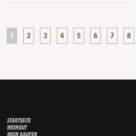
1
2
3
4
5
6
7
8
STARTSEITE
WEINGUT
WEIN KAUFEN