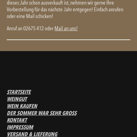
dieses Jahr schon ausverkauft ist, nehmen wir gerne Ihre
Vorbestellung für das nächste Jahr entgegen! Einfach anrufen
oder eine Mail schicken!
Anruf an
02675 412
oder
Mail an uns!
STARTSEITE
WEINGUT
WEIN KAUFEN
DER SOMMER WAR SEHR GROSS
KONTAKT
IMPRESSUM
VERSAND & LIEFERUNG