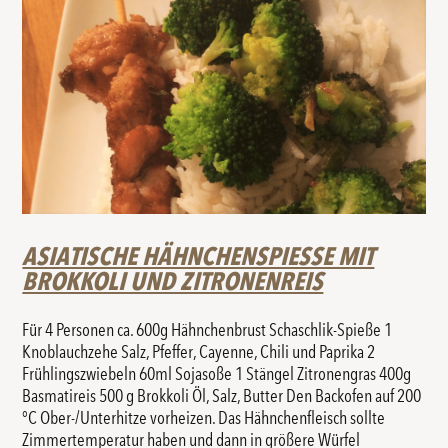
ASIATISCHE HÄHNCHENSPIESSE MIT B
ROKKOLI UND ZITRONENREIS
Für 4 Personen ca. 600g Hähnchenbrust Schaschlik-Spieße 1
Knoblauchzehe Salz, Pfeffer, Cayenne, Chili und Paprika 2
Frühlingszwiebeln 60ml Sojasoße 1 Stängel Zitronengras 400g
Basmatireis 500 g Brokkoli Öl, Salz, Butter Den Backofen auf 200
°C Ober-/Unterhitze vorheizen. Das Hähnchenfleisch sollte
Zimmertemperatur haben und dann in größere Würfel