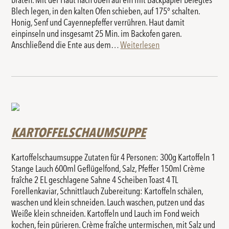
braten. Mit der Haut nach oben auf ein mit Backpapier belegtes
Blech legen, in den kalten Ofen schieben, auf 175° schalten.
Honig, Senf und Cayennepfeffer verrühren. Haut damit
einpinseln und insgesamt 25 Min. im Backofen garen.
Anschließend die Ente aus dem…
Weiterlesen
KARTOFFELSCHAUMSUPPE
Kartoffelschaumsuppe Zutaten für 4 Personen: 300g Kartoffeln 1
Stange Lauch 600ml Geflügelfond, Salz, Pfeffer 150ml Crème
fraîche 2 EL geschlagene Sahne 4 Scheiben Toast 4 TL
Forellenkaviar, Schnittlauch Zubereitung: Kartoffeln schälen,
waschen und klein schneiden. Lauch waschen, putzen und das
Weiße klein schneiden. Kartoffeln und Lauch im Fond weich
kochen, fein pürieren. Crème fraîche untermischen, mit Salz und