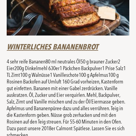
WINTERLICHES BANANENBROT
4 sehr reife Bananen80 ml neutrales Öl50 g brauner Zucker2
Eier200g Dinkelmehl 630er1 Päckchen Backpulver1 Prise Salz1
TL Zimt100 g Walnüsse1 Vanilleschote100 g Apfelmus100 g
Rosinen Backofen auf Umluft 160 Grad vorheizen, Kastenform
gut einfetten. Bananen mit einer Gabel zerdrücken. Vanille
auskratzen. Öl, Zucker und Eier verquirlen. Mehl, Backpulver,
Salz, Zimt und Vanille mischen und zu der Öl/Eiermasse geben.
Apfelmus und Bananenpüree dazu und alles verrühren. Teig in
die Kastenform geben. Nüsse grob zerhacken und mit den
Rosinen auf den Teig streuen. Für 55-60 Minuten in den Ofen.
Dazu passt unsere 2018er Calmont Spätlese. Lassen Sie es sich
schmecken.